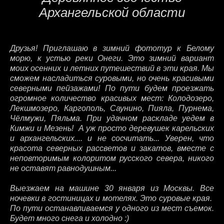
Архангельской области
Друзья! Приглашаю в зимний фототур к Белому
морю, к устью реки Онеги. Это зимний вариант
моих осенних и летних путешествий в эти края. Мы
сможем насладиться суровыми, но очень красивыми
северными пейзажами! По пути будем проезжать
огромное количество красивых мест: Колодозеро,
Лекшмозеро, Каргополь, Саунино, Пияла, Пурнема,
Чёлмужи, Пяльма. При удачном раскладе уедем в
Кимжи и Мезень! А уж просто деревушек карельских
и архангельских.... и не сосчитать... Уверен, что
красота северных рассветов и закатов, вместе с
неповторимым колоритом русского севера, никого
не оставят равнодушным...
Выезжаем на машине 30 января из Москвы. Все
ночевки в гостиницах и мотелях. Это суровые края.
По пути останавливаемся у одного из мест съемок.
Будет много снега и холодно :)