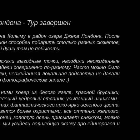
ондона - Тур завершен
на Колыму в район озера Джека Лондона. После
ион способен подарить столько разных сюжетов,
й души там не побывать!
искали выгодные точки, находили неожиданные
ядели совершенно по-разному. Часто можно было
учи, неожиданная локальная подсветка не давали
в фотографическом запале :)
ми ковер из белого ягеля, красной брусники,
зеленый кедровый стланик, усыпанный шишками .
отах фантастического ярко-ярко-зеленого цвета,
овятся более охристыми, все оттенки желтого,
д конец золотую осень присыпает снежком, можно
 мы увидели волшебную сказку про единорогов и