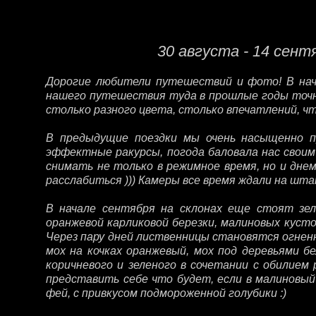
30 августа - 14 сент
Дорогие любители путешествий и фото! В нача
нашего путешествия туда в прошлые годы точно
столько разного цвета, столько впечатлений, 
В предыдущие поездки мы очень насыщенно пр
эффектные ракурсы, погода баловала нас своим
снимать не только в режимное время, но и днем
расслабиться ))) Камеры все время ждали на шта
В начале сентября на склонах еще стоят зел
оранжевой карликовой березки, малиновых куст
Через пару дней лиственницы становятся огненн
мох на кочках оранжевый, мох под деревьями 
коричневого и зеленого в сочетании с обилием 
представить себе что будет, если в малиновый
фей, с привкусом подмороженной голубики :)