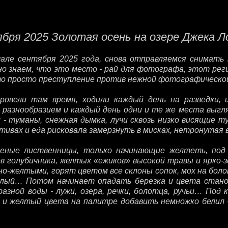
ября 2025 Золотая осень на озере Джека Л
ле сентября 2025 года, снова отправляемся снимать 
 знаем, что это место - рай для фотографа, этот рег
что просто преступление против нежной фотографическо
овели там время, ходили каждый день на разведки, 
 разнообразием и каждый день одни и те же места выгл
 - туманы, снежная дымка, лучи сквозь низко висящие т
тивах и еда рисковала замерзнуть в мисках, нетронутая 
еные лиственницы, только начинающие желтеть, под ни
ов голубичника, желтых «ежиков» высокой травы и ярко-
о-желтыми, горят цветом все склоны сопок, мох на бол
белый… Потом начинает опадать березка и цвета стан
разной воды - лужи, озера, речки, болотца, ручьи… По
 и желтый цвета на палитре добавить немножко белил -