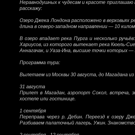
Неравнодушных к чудесам и красоте приглашаю 
расскажу:
Озеро Джека Лондона расположено в верховьях р
длина в северо-западном направлении — 10 кило
В озеро впадает река Пурга и несколько ручь
Хариусов, из которого вытекает река Кюель-С
Аннагачак, и Уаза-Ина, высшие точки которых — п
Программа тура:
Вылетаем из Москвы 30 августа, до Магадана из
31 августа
Прилет в Магадан, аэропорт Сокол, встреча, з
хостеле или гостинице.
1 сентября
Переправа через р. Дебин. Переезд к озеру Дж
Разбиваем палаточный лагерь. Ужин. Знакомство
2 сентября - 12 сентября