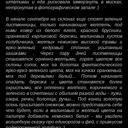
штативах и еда рисковала замерзнуть в мисках,
нетронутая в фотографическом запале :)
В начале сентября на склонах еще стоят зеленые
лиственницы, только начинающие желтеть, под
ними ковер из белого ягеля, красной брусники,
оранжевой карликовой березки, малиновых кустов
голубичника, желтых «ежиков» высокой травы и
ярко-зеленый кедровый стланик, усыпанный
шишками . Через пару дней лиственницы
становятся огненно-желтыми, горят цветом все
склоны сопок, мох на болотах фантастического
ярко-ярко-зеленого цвета, мох на кочках оранжевый,
мох под деревьями белый… Потом начинает
опадать березка и цвета становятся более
охристыми, все оттенки желтого, коричневого и
зеленого в сочетании с обилием разной воды - лужи,
озера, речки, болотца, ручьи… Под конец золотую
осень присыпает снежком, можно представить себе
что будет, если в малиновый и желтый цвета на
палитре добавить немножко белил - мы увидели
волшебную сказку про единорогов и фей, с привкусом
подмороженной голубики :)