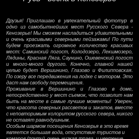
Друзья! Приглашаю в увлекательный фототур в
одно из самобытнейших мест Русского Севера -
Кенозерье! Мы сможем насладиться удивительными
и очень красивыми северными пейзажами! По пути
будем проезжать огромное количество красивых
мест: Саминский погост, Колодозеро, Лекшмозеро,
Лядины, Красная Ляга, Саунино, Ошевенский погост
и много-много другого. Конечно, главной нашей
целью будет Вершинино, Глазово и Филипповская.
По озеру все передвижения на лодке с мотором. Это
даст нам свободу перемещения.
Проживание в Вершинино и Глазово в доме,
непосредственно у мест съемок, что позволит нам
быть на месте в самые лучшие моменты! Уверен,
что красота северных рассветов и закатов, вместе
с неповторимым колоритом русского севера, никого
не оставят равнодушным.
Особым шармом посещения Кенозерья в это время
является большая вода, отсутствие туристов и
комаров (почти), очень низкая трава, и цветение