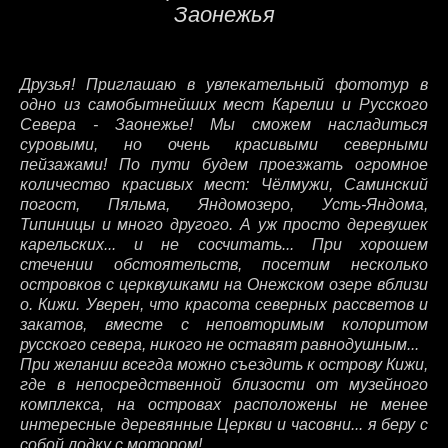
Заонежья
Друзья! Приглашаю в увлекательный фототур в
одно из самобытнейших мест Карелии и Русского
Севера - Заонежье! Мы сможем насладиться
суровыми, но очень красивыми северными
пейзажами! По пути будем проезжать огромное
количество красивых мест: Чёлмужи, Саминский
погост, Пяльма, Яндомозеро, Усть-Яндома,
Типиницы и много другого. А уж просто деревушек
карельских... и не сосчитать... При хорошем
стечении обстоятельств, посетим несколько
островков с церквушками на Онежском озере вблизи
о. Кижи. Уверен, что красота северных рассветов и
закатов, вместе с неповторимым колоритом
русского севера, никого не оставят равнодушным...
При желании всегда можно съездить к острову Кижи,
где в непосредственной близости от музейного
комплекса, на островах расположены не менее
интересные деревянные Церкви и часовни... я беру с
собой лодку с мотором!