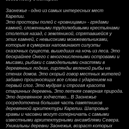
Заонежье - одно из самых интересных мест
Карелии.
Это просторы полей с «ровницами» - грядами
камней, сложенными трудолюбивыми крестьянами
столетия назад, с земляникой, спрятавшейся у
этих камней, с невысокими можжевельниками,
которые в сумерках напоминают силуэты
сказочных существ, вышедших на ночь из леса. Это
бескрайнее Онего с многочисленными островами и
мысами, рыбаки с самодельными снастями в
деревянных лодках, гирлянды вяленой рыбы на
стенах домов. Это скорый говор местных жителей
забавно произносящих все слова с ударением на
первый слог. Это мудрая и строгая красота
старинных деревень. Это летняя северная природа.
Это деревянное зодчество... В Заонежье
сосредоточена большая часть памятников
деревянной архитектуры Карелии. Шатровые
храмы и часовни могут соперничать с самыми
известными архитектурными ансамблями Севера.
Уникальны деревни Заонежья, возраст которых