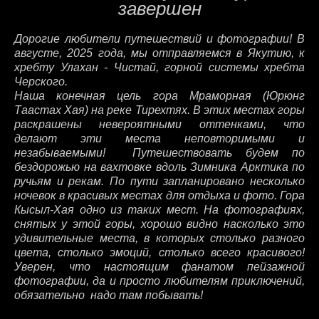
завершен
Дорогие любители путешествий и фотографии! В
августе, 2025 года, мы отправляемся в Якутию, к
хребту Улахан - Чистай, горной системы хребта
Черского.
Наша конечная цель гора Мраморная (Юрюнг
Таастах Хая) на реке Тирехтях. В этих местах горы
раскрашены невероятными оттенками, что
делают эти места неповторимыми и
незабываемыми!
Путешествовать будем по
бездорожью на вахтовке вдоль Зимника Арктика по
ручьям и рекам. По пути запланировано несколько
ночевок в красивых местах для отдыха и фото. Гора
Кысыл-Хая одно из таких мест. На фотографиях,
снятых у этой горы, хорошо видно насколько это
удивительные места, в которых столько разного
цвета, столько эмоций, столько всего красивого!
Уверен, что настоящим фанатом пейзажной
фотографии, да и просто любителям приключений,
обязательно надо там побывать!