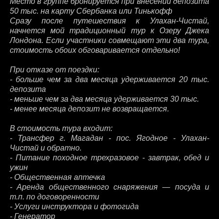
Место в группе бронируется при внесении депозита
50 тыс. на карту Сбербанка или Тинькофф
Сразу после путешествия к Улахан-Чистай,
начнется мой традиционный тур к Озеру Джека
Лондона. Если участники совмещают эти два тура,
стоимость обоих обговаривается отдельно!
При отказе от поездки:
- больше чем за два месяца удерживается 20 тыс.
депозита
- меньше чем за два месяца удерживается 30 тыс.
- менее месяца депозит не возвращается.
В стоимость тура входит:
- Трансфер г. Магадан - пос. Ягодное - Улахан-
Чистай и обратно.
- Питание походное трехразовое - завтрак, обед и
ужин
- Общественная аптечка
- Аренда общественного снаряжения — посуда и
т.п. по договоренности
- Услуги инструктора и фотогида
- Генератор