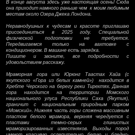
В конце августа здесь уже настоящая осень! Сюда
она приходит намного раньше чем к моим любимым
местам около Озера Джека Лондона.
Неравнодушных к чудесам и красоте приглашаю
присоединиться в 2025 году. Специальной
физической подготовки не требуется.
Передвигаемся только на вахтовке с
кондиционером. В машине есть зарядка.
Пишите и звоните, все подробности с
удовольствием расскажу.
Мраморная гора или Юрюнг Таастах Хайа (с
якутского «Гора из белых камней») находится в
Хребте Черского на берегу реки Тирехтях. Данная
гора находится на территории Момского
национального улуса Республики Саха (Якутия),
граничит с национальным природным парком
«Момский». Нижняя часть горы сложена массивным
пластом белого мрамора, верхняя чередуется с
пластами темно-серых глинистых
мраморизированных известняков. Выходы пород
имеют красивую ослепительно белую и бледно-